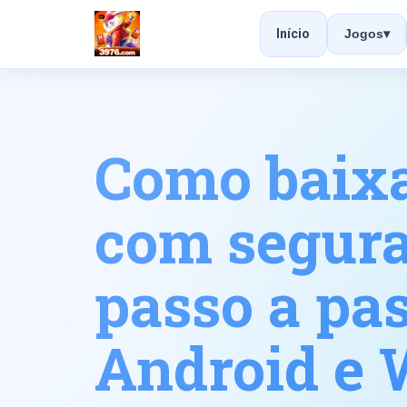
Início
Jogos
▾
Como baixa
com segura
passo a pa
Android e