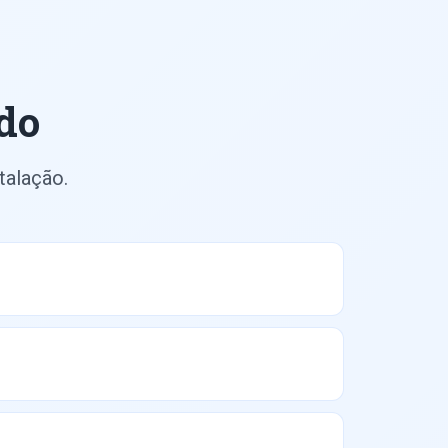
do
talação.