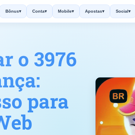
Bônus
▾
Conta
▾
Mobile
▾
Apostas
▾
Social
▾
r o 3976
nça:
sso para
 Web