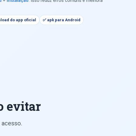
d
+
instalação
. Isso reduz erros comuns e melhora
oad do app oficial
✅ apk para Android
 evitar
 acesso.